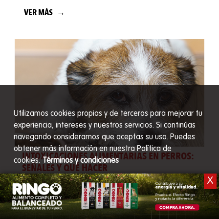
descanso. Te contamos qué hacer.
VER MÁS
Utilizamos cookies propias y de terceros para mejorar tu
experiencia, intereses y nuestros servicios. Si continúas
navegando consideramos que aceptas su uso. Puedes
obtener más información en nuestra Política de
INTOXICACIONES ALIMENTARIAS EN PERROS:
cookies.
Términos y condiciones
SEÑALES Y QUÉ HACER
X
Te contamos cómo identificar una intoxicación
Aceptar
alimentaria en tu perro, qué hacer y cómo
prevenir estos accidentes.
VER MÁS