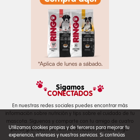
Sigamos
CONECTADOS
En nuestras redes sociales puedes encontrar más
información sobre nutrición y tips sobre el cuidado de tu
mascota. Síguenos y comparte con tu amigo de cuatro
Utilizamos cookies propias y de terceros para mejorar tu
patas grandes momentos en nuestra familia Ringo.
experiencia, intereses y nuestros servicios. Si continúas