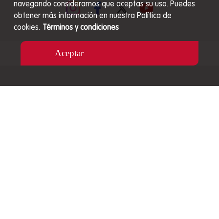
navegando consideramos que aceptas su uso. Puedes
obtener más información en nuestra Política de
cookies.
Términos y condiciones
Aceptar
Carrera 48 # 27A S - 89 Envigado, Colombia
Líneas de atención nacional de Servicio al Cliente
01 8000 517 040
Celular: 320 3045842
servicioalcliente@mizooco.co