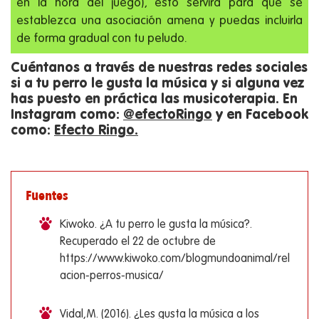
en la hora del juego), esto servirá para que se
establezca una asociación amena y puedas incluirla
de forma gradual con tu peludo.
Cuéntanos a través de nuestras redes sociales
si a tu perro le gusta la música y si alguna vez
has puesto en práctica las musicoterapia. En
Instagram como:
@efectoRingo
y en Facebook
como:
Efecto Ringo.
Fuentes
Kiwoko. ¿A tu perro le gusta la música?.
Recuperado el 22 de octubre de
https://www.kiwoko.com/blogmundoanimal/rel
acion-perros-musica/
Vidal,M. (2016). ¿Les gusta la música a los