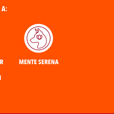
 A:
R
MENTE SERENA
N