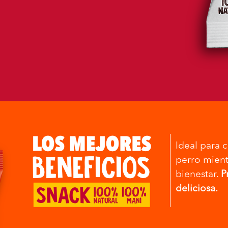
Ideal para c
perro mient
bienestar.
P
deliciosa.