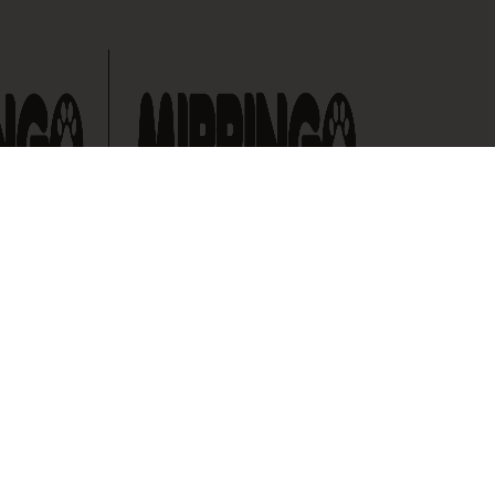
Carrera 48 # 27A S - 89 Envigado, Colombia
Líneas de atención nacional de Servicio al Cliente
01 8000 517 040
Celular: 320 3045842
servicioalcliente@mizooco.co