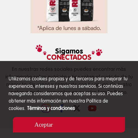
Sigamos
CONECTADOS
En nuestras redes sociales puedes encontrar más
información sobre nutrición y tips sobre el cuidado de tu
Utilizamos cookies propias y de terceros para mejorar tu
mascota. Síguenos y comparte con tu amigo de cuatro
experiencia, intereses y nuestros servicios. Si continúas
patas grandes momentos en nuestra familia Ringo.
navegando consideramos que aceptas su uso. Puedes
obtener más información en nuestra Política de
cookies.
Términos y condiciones
Aceptar