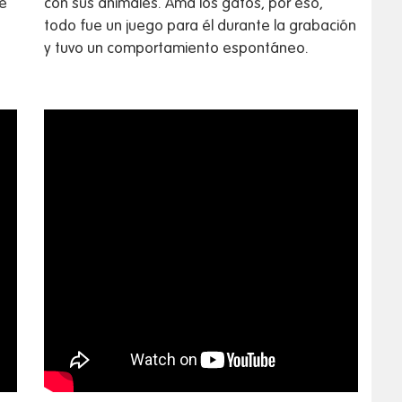
te
con sus animales. Ama los gatos, por eso,
todo fue un juego para él durante la grabación
y tuvo un comportamiento espontáneo.