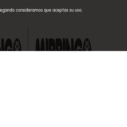
 navegando consideramos que aceptas su uso.
Carrera 48 # 27A S - 89 Envigado, Colombia
Líneas de atención nacional de Servicio al Cliente
01 8000 517 040
Celular: 320 3045842