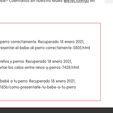
bebé? Cuéntanos en nuestra redes
@efectoringo
en
al perro correctamente. Recuperado 18 enero 2021,
esentar-el-bebe-al-perro-correctamente-5805.html
re niños y perros. Recuperado 18 enero 2021,
tar-los-celos-entre-ninos-y-perros-7428.html
u bebé a tu perro. Recuperado 18 enero 2021,
11856/como-presentarle-tu-bebe-a-tu-perro