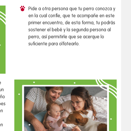
Pide a otra persona que tu perro conozca y
en la cual confíe, que te acompañe en este
primer encuentro, de esta forma, tu podrás
sostener el bebé y la segunda persona al
perro, así permitirle que se acerque lo
suficiente para olfatearlo.
e
un
eño
bes
en
én