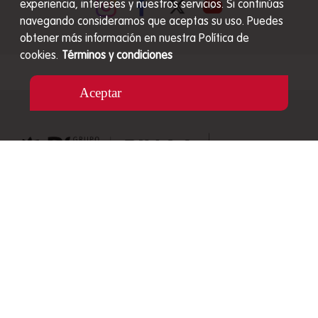
experiencia, intereses y nuestros servicios. Si continúas
navegando consideramos que aceptas su uso. Puedes
obtener más información en nuestra Política de
cookies.
Términos y condiciones
Aceptar
Carrera 48 # 27A S - 89 Envigado, Colombia
Líneas de atención nacional de Servicio al Cliente
01 8000 517 040
Celular: 320 3045842
servicioalcliente@mizooco.co