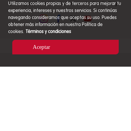
patas grandes momentos en nuestra familia Ringo.
Utilizamos cookies propias y de terceros para mejorar tu
experiencia, intereses y nuestros servicios. Si continúas
navegando consideramos que aceptas su uso. Puedes
obtener más información en nuestra Política de
cookies.
Términos y condiciones
Aceptar
Carrera 48 # 27A S - 89 Envigado, Colombia
Líneas de atención nacional de Servicio al Cliente
01 8000 517 040
Celular: 320 3045842
servicioalcliente@mizooco.co