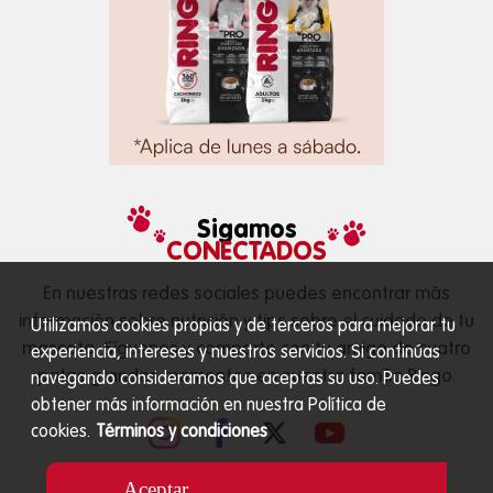
Sigamos
CONECTADOS
En nuestras redes sociales puedes encontrar más
información sobre nutrición y tips sobre el cuidado de tu
Utilizamos cookies propias y de terceros para mejorar tu
mascota. Síguenos y comparte con tu amigo de cuatro
experiencia, intereses y nuestros servicios. Si continúas
patas grandes momentos en nuestra familia Ringo.
navegando consideramos que aceptas su uso. Puedes
obtener más información en nuestra Política de
cookies.
Términos y condiciones
Aceptar