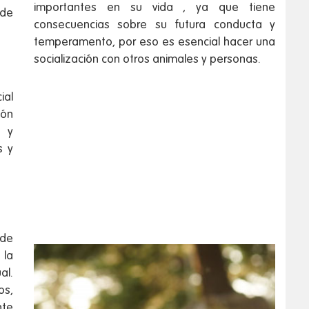
importantes en su vida , ya que tiene
 de
consecuencias sobre su futura conducta y
temperamento, por eso es esencial hacer una
socialización con otros animales y personas.
ial
ión
a y
s y
 de
 la
al.
os,
nte