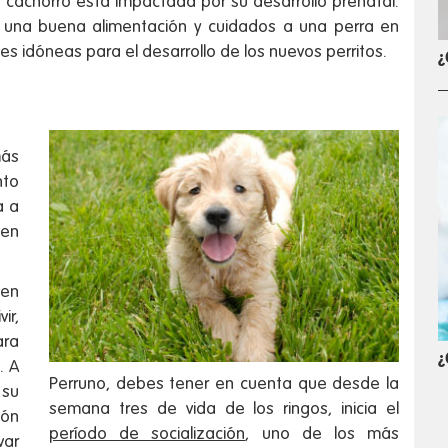
cachorro está impactada por su desarrollo prenatal.
e una buena alimentación y cuidados a una perra en
s idóneas para el desarrollo de los nuevos perritos.
¿
más
nto
a a
 en
den
ir,
ra
¿
. A
Perruno, debes tener en cuenta que desde la
 su
semana tres de vida de los ringos, inicia el
ión
período de socialización
, uno de los más
var