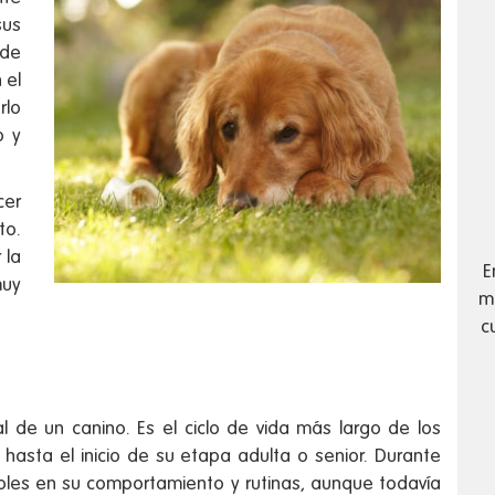
us
de
 el
rlo
o y
cer
to.
 la
E
uy
má
c
l de un canino. Es el ciclo de vida más largo de los
hasta el inicio de su etapa adulta o senior. Durante
bles en su comportamiento y rutinas, aunque todavía