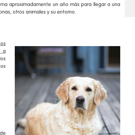
 toma aproximadamente un año más para llegar a una
onas, otros animales y su entorno.
dos
s a
los
tos
 de