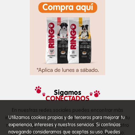
Sigamos
CONECTADOS
En nuestras redes sociales puedes encontrar más
Utilizamos cookies propias y de terceros para mejorar tu
información sobre nutrición y tips sobre el cuidado de tu
experiencia, intereses y nuestros servicios. Si continúas
mascota. Síguenos y comparte con tu amigo de cuatro
navegando consideramos que aceptas su uso. Puedes
patas grandes momentos en nuestra familia Ringo.