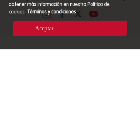
obtener más información en nuestra Política de
cookies.
Términos y condiciones
Aceptar
Carrera 48 # 27A S - 89 Envigado, Colombia
Líneas de atención nacional de Servicio al Cliente
01 8000 517 040
Celular: 320 3045842
servicioalcliente@mizooco.co