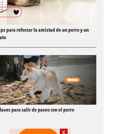
ips para reforzar la amistad de un perro y un
ato
laves para salir de paseo con el perro
X