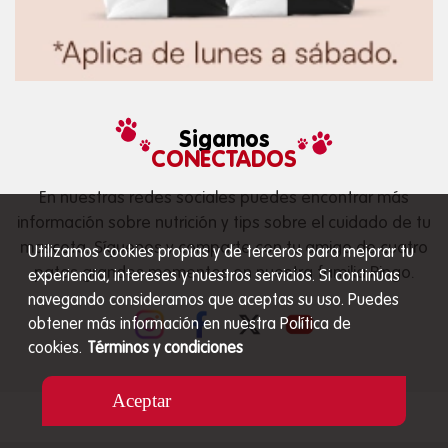
Sigamos
CONECTADOS
En nuestras redes sociales puedes encontrar más
información sobre nutrición y tips sobre el cuidado de tu
mascota. Síguenos y comparte con tu amigo de cuatro
Utilizamos cookies propias y de terceros para mejorar tu
patas grandes momentos en nuestra familia Ringo.
experiencia, intereses y nuestros servicios. Si continúas
navegando consideramos que aceptas su uso. Puedes
obtener más información en nuestra Política de
cookies.
Términos y condiciones
Aceptar