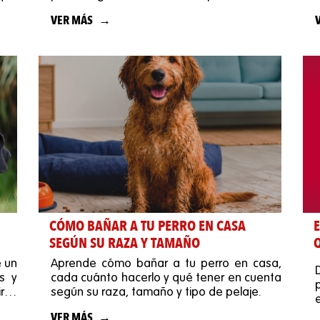
vida de más mascotas.
VER MÁS
CÓMO BAÑAR A TU PERRO EN CASA
SEGÚN SU RAZA Y TAMAÑO
 un
Aprende cómo bañar a tu perro en casa,
s y
cada cuánto hacerlo y qué tener en cuenta
rse
según su raza, tamaño y tipo de pelaje.
VER MÁS