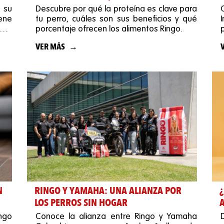
 su
Descubre por qué la proteína es clave para
ene
tu perro, cuáles son sus beneficios y qué
para
porcentaje ofrecen los alimentos Ringo.
VER MÁS
N
RINGO Y YAMAHA: UNA ALIANZA POR
LOS PERROS SIN HOGAR
ngo
Conoce la alianza entre Ringo y Yamaha