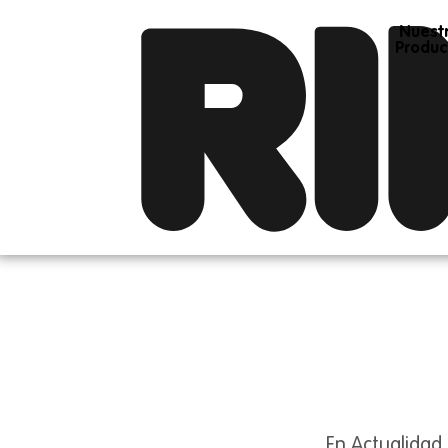
Nuest
Produc
En Actualida