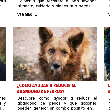
para
Colombia que recorrerá el país llevando
icos
alimento, cuidado y bienestar a perros sin
hogar.
VER MÁS
¿CÓMO AYUDAR A REDUCIR EL
ABANDONO DE PERROS?
nes
Descubre cómo ayudar a reducir el
s y
abandono de perros y qué acciones
que
pueden generar un cambio positivo en la