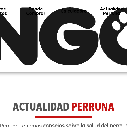
ros
Dónde
Actualidad
Calculadora
tos
Comprar
Perruna
ACTUALIDAD
PERRUNA
d Perruna tenemos
consejos sobre la salud del perro