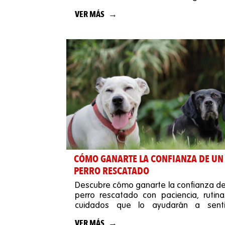
generan un gran impacto.
VER MÁS
CÓMO GANARTE LA CONFIANZA DE UN
PERRO RESCATADO
Descubre cómo ganarte la confianza de
perro rescatado con paciencia, rutina
cuidados que lo ayudarán a senti
seguro y querido.
VER MÁS