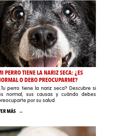
I PERRO TIENE LA NARIZ SECA: ¿ES
NORMAL O DEBO PREOCUPARME?
¿Tu perro tiene la nariz seca? Descubre si
es normal, sus causas y cuándo debes
preocuparte por su salud.
VER MÁS