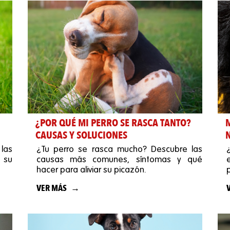
¿POR QUÉ MI PERRO SE RASCA TANTO?
M
CAUSAS Y SOLUCIONES
las
¿Tu perro se rasca mucho? Descubre las
 su
causas más comunes, síntomas y qué
hacer para aliviar su picazón.
VER MÁS