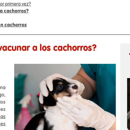
or primera vez?
ra cachorros?
en cachorros
vacunar a los cachorros?
una
go,
los
 es
nas
nes