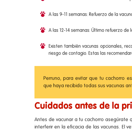
A las 9-11 semanas: Refuerzo de la vacuna
A las 12-14 semanas: Último refuerzo de la
Existen también vacunas opcionales, re
riesgo de contagio. Estas las recomendará
Perruno, para evitar que tu cachorro e
que haya recibido todas sus vacunas ant
Cuidados antes de la p
Antes de vacunar a tu cachorro asegúrate 
interferir en la eficacia de las vacunas. El v