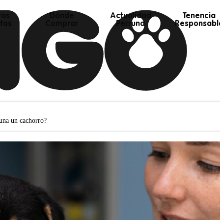
ros
Dónde
Actualidad
Tenencia
tos
Comprar
Perruna
Responsabl
cuna un cachorro?