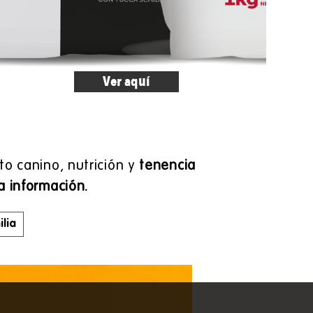
Ver aquí
to canino, nutrición y
tenencia
a información.
lia