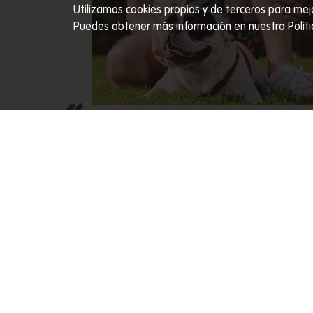
Utilizamos cookies propias y de terceros para mej
Puedes obtener más información en nuestra Políti
PRECIO
EL DÍA MUNDIAL DEL PERRO ES MÁS
QUE UNA CELEBRACIÓN
trado Ringo
Conoce el origen del Día Mundial del
a, opciones
Perro, su significado y por qué es una
 beneficios
oportunidad para celebrar y cuidar a
nuestros compañeros.
VER MÁS