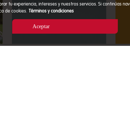
orar tu experiencia, intereses y nuestros servicios. Si continúas
ca de cookies.
Términos y condiciones
Aceptar
QUÉ SIGNIFICA QUE RINGO SEA UN
CON
ALIMENTO COMPLETO Y
UNA
BALANCEADO
Comp
Rey 
Descubre qué significa que Ringo sea un
dona
alimento completo y balanceado, cómo
nece
leer su etiqueta y elegir la referencia
adecuada para tu perro.
VER MÁS
VER TODOS LOS ARTÍCULOS