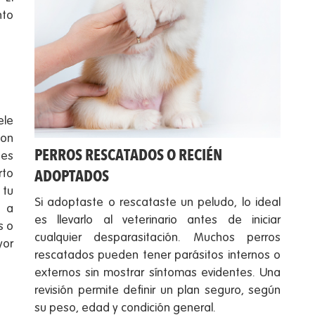
nto
ele
con
PERROS RESCATADOS O RECIÉN
nes
ADOPTADOS
rto
 tu
Si adoptaste o rescataste un peludo, lo ideal
e a
es llevarlo al veterinario antes de iniciar
s o
cualquier desparasitación. Muchos perros
yor
rescatados pueden tener parásitos internos o
externos sin mostrar síntomas evidentes. Una
revisión permite definir un plan seguro, según
su peso, edad y condición general.