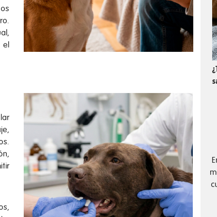
tos
ro.
al,
 el
¿
s
lar
je,
os.
ón,
E
tir
má
c
os,