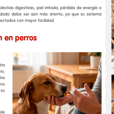
stias digestivas, piel irritada, pérdida de energía o
uidado debe ser aún más atento, ya que su sistema
ectados con mayor facilidad.
n en perros
¿
tra
mo,
tre
ros
 su
le