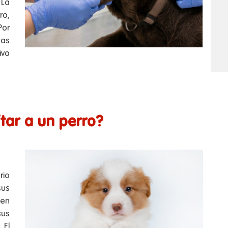
 La
ro,
Por
nas
ivo
tar a un perro?
rio
sus
den
sus
El