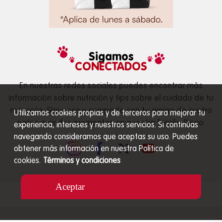
Sigamos
CONECTADOS
En nuestras redes sociales puedes encontrar más
información sobre nutrición y tips sobre el cuidado de tu
mascota. Síguenos y comparte con tu amigo de cuatro
Utilizamos cookies propias y de terceros para mejorar tu
patas grandes momentos en nuestra familia Ringo.
experiencia, intereses y nuestros servicios. Si continúas
navegando consideramos que aceptas su uso. Puedes
obtener más información en nuestra Política de
cookies.
Términos y condiciones
Aceptar